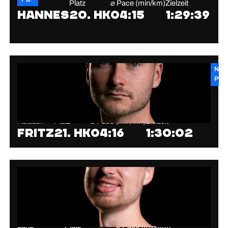
Wulf
Platz
⌀ Pace (min/km)
Zielzeit
Hannes
20. HK
04:15
1:29:39
New
PB
Aulbach
Platz
⌀ Pace (min/km)
Zielzeit
Fritz
21. HK
04:16
1:30:02
Lang
Platz
⌀ Pace (min/km)