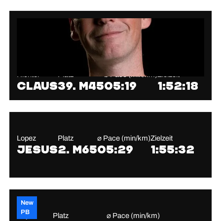
Richter
Platz
⌀ Pace (min/km)
Zielzeit
Claus
39. M45
05:19
1:52:18
Lopez
Platz
⌀ Pace (min/km)
Zielzeit
Jesus
2. M65
05:29
1:55:32
New
PB
Deja
Platz
⌀ Pace (min/km)