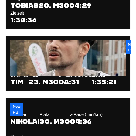
Tobias
20. M30
04:29
Zielzeit
1:34:36
New
PB
Syndikus
Platz
⌀ Pace (min/km)
Zielzeit
Tim
23. M30
04:31
1:35:21
New
PB
Weidner
Platz
⌀ Pace (min/km)
Nikolai
30. M30
04:36