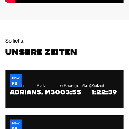
So lief's:
Unsere Zeiten
New
PB
Warlich
Platz
⌀ Pace (min/km)
Zielzeit
Adrian
5. M30
03:55
1:22:39
New
PB