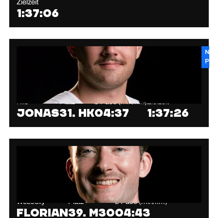
Zielzeit
1:37:06
New
PB
Kilb
Platz
⌀ Pace (min/km)
Zielzeit
Jonas
31. HK
04:37
1:37:26
Wessolly
Platz
⌀ Pace (min/km)
Florian
39. M30
04:43