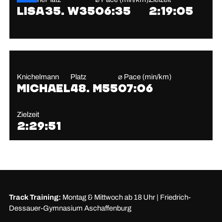
Lisa
35. W35
06:35
2:19:05
Knichelmann
Platz
⌀ Pace (min/km)
Michael
48. M55
07:06
Zielzeit
2:29:51
Track Training:
Montag & Mittwoch ab 18 Uhr | Friedrich-
Dessauer-Gymnasium Aschaffenburg