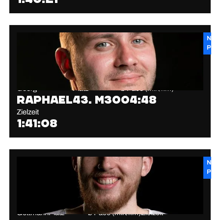
New
PB
Georg
Platz
⌀ Pace (min/km)
Raphael
43. M30
04:48
Zielzeit
1:41:08
New
PB
Gettmann
Platz
⌀ Pace (min/km)
Zielzeit