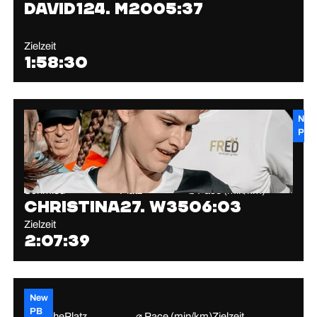
David
124. M20
05:37
Zielzeit
1:58:30
New
PB
Schmied
Platz
⌀ Pace (min/km)
Christina
27. W35
06:03
Zielzeit
2:07:39
New
PB
Scheithe
Platz
⌀ Pace (min/km)
Zielzeit