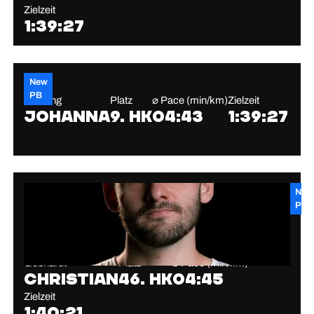
Zielzeit
1:39:27
New
PB
Weidling
Platz
⌀ Pace (min/km)
Zielzeit
Johanna
9. HK
04:43
1:39:27
New
PB
Gebhardt
Platz
⌀ Pace (min/km)
Christian
46. HK
04:45
Zielzeit
1:40:21