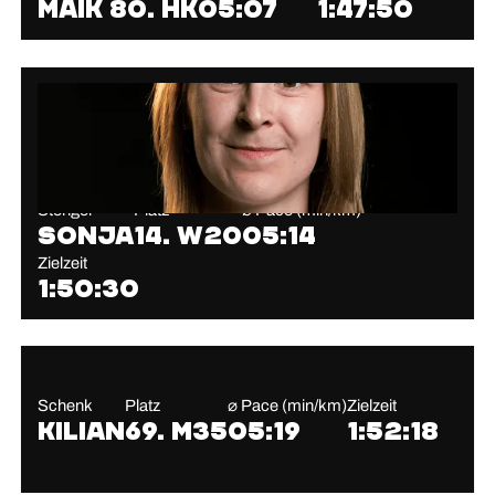
Maik
80. HK
05:07
1:47:50
Stenger
Platz
⌀ Pace (min/km)
Sonja
14. W20
05:14
Zielzeit
1:50:30
Schenk
Platz
⌀ Pace (min/km)
Zielzeit
Kilian
69. M35
05:19
1:52:18