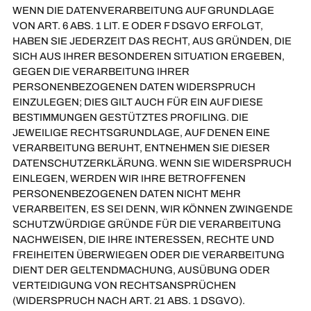
WENN DIE DATENVERARBEITUNG AUF GRUNDLAGE
VON ART. 6 ABS. 1 LIT. E ODER F DSGVO ERFOLGT,
HABEN SIE JEDERZEIT DAS RECHT, AUS GRÜNDEN, DIE
SICH AUS IHRER BESONDEREN SITUATION ERGEBEN,
GEGEN DIE VERARBEITUNG IHRER
PERSONENBEZOGENEN DATEN WIDERSPRUCH
EINZULEGEN; DIES GILT AUCH FÜR EIN AUF DIESE
BESTIMMUNGEN GESTÜTZTES PROFILING. DIE
JEWEILIGE RECHTSGRUNDLAGE, AUF DENEN EINE
VERARBEITUNG BERUHT, ENTNEHMEN SIE DIESER
DATENSCHUTZERKLÄRUNG. WENN SIE WIDERSPRUCH
EINLEGEN, WERDEN WIR IHRE BETROFFENEN
PERSONENBEZOGENEN DATEN NICHT MEHR
VERARBEITEN, ES SEI DENN, WIR KÖNNEN ZWINGENDE
SCHUTZWÜRDIGE GRÜNDE FÜR DIE VERARBEITUNG
NACHWEISEN, DIE IHRE INTERESSEN, RECHTE UND
FREIHEITEN ÜBERWIEGEN ODER DIE VERARBEITUNG
DIENT DER GELTENDMACHUNG, AUSÜBUNG ODER
VERTEIDIGUNG VON RECHTSANSPRÜCHEN
(WIDERSPRUCH NACH ART. 21 ABS. 1 DSGVO).