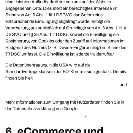
einer leichten Auffindbarkeit der von uns auf der Website
angegebenen Orte. Dies stellt ein berechtigtes Interesse im
Sinne von Art. 6 Abs. 1 lit. f DSGVO dar. Sofern eine
entsprechende Einwilligung abgefragt wurde, erfolgt die
Verarbeitung ausschließlich auf Grundlage von Art. 6 Abs. 1 lit. a
DSGVO und § 25 Abs. 1 TTDSG, soweit die Einwilligung die
Speicherung von Cookies oder den Zugriff auf Informationen im
Endgerät des Nutzers (z. B. Device-Fingerprinting) im Sinne des
TTDSG umfasst. Die Einwilligung ist jederzeit widerrufbar.
Die Datenübertragung in die USA wird auf die
Standardvertragsklauseln der EU-Kommission gestützt. Details
finden Sie hier:
https://privacy.google.com/businesses/gdprcontrollerterms/
und
https://privacy.google.com/businesses/gdprcontrollerterms/sccs/
.
Mehr Informationen zum Umgang mit Nutzerdaten finden Sie in
der Datenschutzerklärung von Google:
https://policies.google.com/privacy?hl=de
.
6. eCommerce und