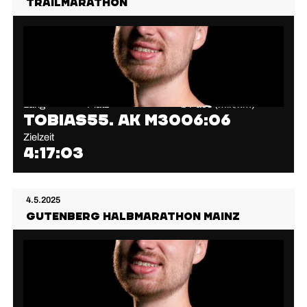
Trailmarathon
Lang
Platz
⌀ Pace (min/km)
Tobias
55. AK M30
06:06
Zielzeit
4:17:03
4.5.2025
Gutenberg Halbmarathon Mainz