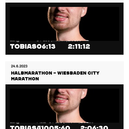
Lang
⌀ Pace (min/km)
Zielzeit
Tobias
06:13
2:11:12
24.6.2023
Halbmarathon – Wiesbaden City
Marathon
Lang
Platz
⌀ Pace (min/km)
Zielzeit
Tobias
410
05:60
2:06:30