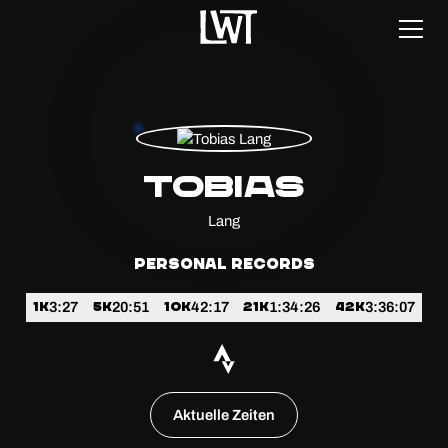
Tobias
Lang
Personal Records
1K
5k
10k
21k
42k
3:27
20:51
42:17
1:34:26
3:36:07
Strava
Aktuelle Zeiten