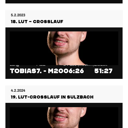
5.2.2023
18. LuT – Crosslauf
Lang
Platz
⌀ Pace (min/km)
Zielzeit
Tobias
7. - M20
06:26
51:27
4.2.2024
19. LuT-Crosslauf in Sulzbach