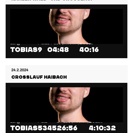
Lang
Platz
⌀ Pace (min/km)
Zielzeit
Tobias
9
04:48
40:16
24.2.2024
Crosslauf Haibach
Lang
Platz
⌀ Pace (min/km)
Zielzeit
Tobias
5345
26:56
4:10:32