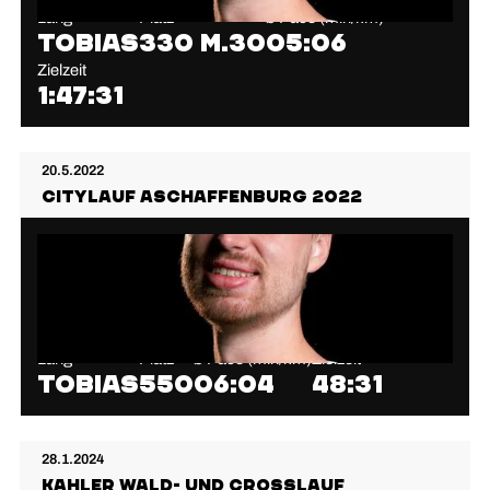
Lang
Platz
⌀ Pace (min/km)
Tobias
330 M.30
05:06
Zielzeit
1:47:31
20.5.2022
Citylauf Aschaffenburg 2022
Lang
Platz
⌀ Pace (min/km)
Zielzeit
Tobias
550
06:04
48:31
28.1.2024
Kahler Wald- und Crosslauf