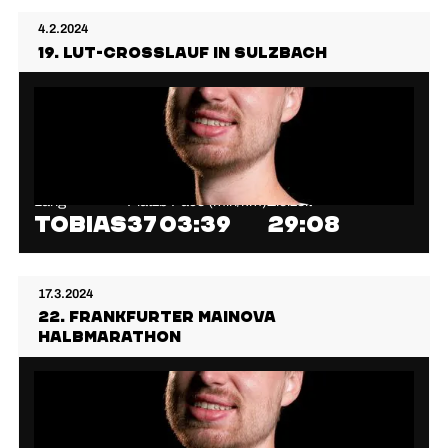
4.2.2024
19. LuT-Crosslauf in Sulzbach
Lang
Platz
⌀ Pace (min/km)
Zielzeit
Tobias
37
03:39
29:08
17.3.2024
22. Frankfurter Mainova
Halbmarathon