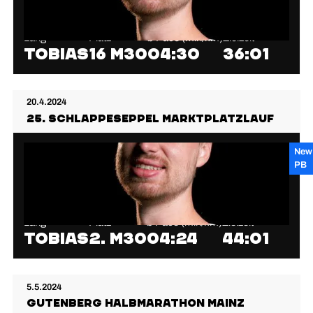
Lang
Platz
⌀ Pace (min/km)
Zielzeit
Tobias
16 M30
04:30
36:01
20.4.2024
25. Schlappeseppel Marktplatzlauf
New
PB
Lang
Platz
⌀ Pace (min/km)
Zielzeit
Tobias
2. M30
04:24
44:01
5.5.2024
Gutenberg Halbmarathon Mainz