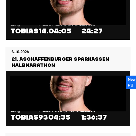
Lang
Platz
⌀ Pace (min/km)
Zielzeit
Tobias
14.
04:05
24:27
6.10.2024
21. Aschaffenburger Sparkassen
Halbmarathon
New
PB
Lang
Platz
⌀ Pace (min/km)
Zielzeit
Tobias
93
04:35
1:36:37