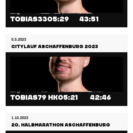
Lang
Platz
⌀ Pace (min/km)
Zielzeit
Tobias
33
05:29
43:51
5.5.2023
Citylauf Aschaffenburg 2023
Lang
Platz
⌀ Pace (min/km)
Zielzeit
Tobias
79 HK
05:21
42:46
1.10.2023
20. Halbmarathon Aschaffenburg