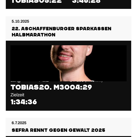
Tobias
05:22
3:46:28
5.10.2025
22. Aschaffenburger Sparkassen
Halbmarathon
Lang
Platz
⌀ Pace (min/km)
Tobias
20. M30
04:29
Zielzeit
1:34:36
6.7.2025
Sefra rennt gegen Gewalt 2025