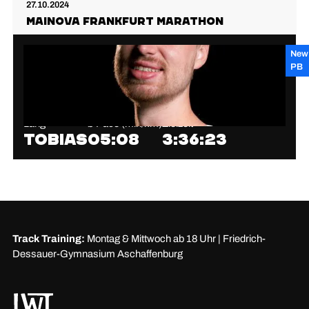
27.10.2024
MAINOVA FRANKFURT MARATHON
New
PB
Lang
⌀ Pace (min/km)
Zielzeit
Tobias
05:08
3:36:23
Track Training:
Montag & Mittwoch ab 18 Uhr | Friedrich-
Dessauer-Gymnasium Aschaffenburg