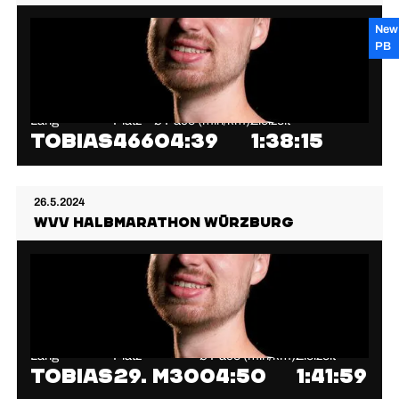
New
PB
Lang
Platz
⌀ Pace (min/km)
Zielzeit
Tobias
466
04:39
1:38:15
26.5.2024
WVV Halbmarathon Würzburg
Lang
Platz
⌀ Pace (min/km)
Zielzeit
Tobias
29. M30
04:50
1:41:59