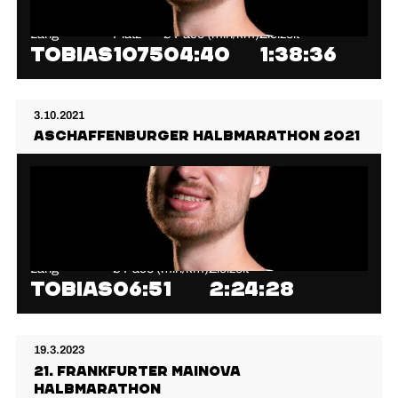
Lang
Platz
⌀ Pace (min/km)
Zielzeit
Tobias
1075
04:40
1:38:36
3.10.2021
Aschaffenburger Halbmarathon 2021
Lang
⌀ Pace (min/km)
Zielzeit
Tobias
06:51
2:24:28
19.3.2023
21. Frankfurter Mainova
Halbmarathon