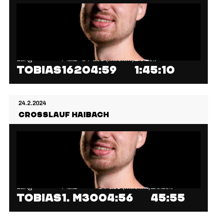
Lang
Platz
⌀ Pace (min/km)
Zielzeit
Tobias
162
04:59
1:45:10
24.2.2024
Crosslauf Haibach
Lang
Platz
⌀ Pace (min/km)
Zielzeit
Tobias
1. M30
04:56
45:55