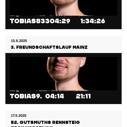
Lang
Platz
⌀ Pace (min/km)
Zielzeit
Tobias
833
04:29
1:34:26
15.6.2025
3. Freundschaftslauf Mainz
Lang
Platz
⌀ Pace (min/km)
Zielzeit
Tobias
9.
04:14
21:11
17.5.2025
52. Gutsmuths Rennsteig