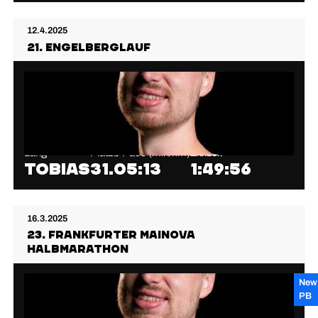
12.4.2025
21. Engelberglauf
Lang
Platz
⌀ Pace (min/km)
Zielzeit
Tobias
31.
05:13
1:49:56
16.3.2025
23. Frankfurter Mainova
Halbmarathon
New
PB