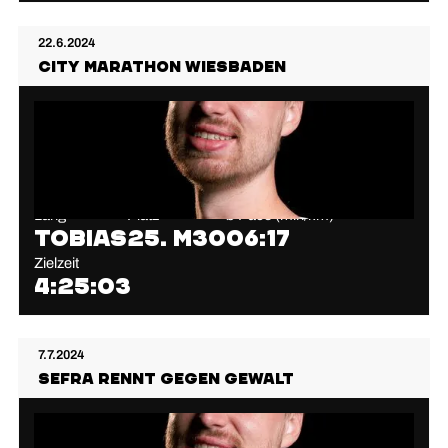
22.6.2024
City Marathon Wiesbaden
Lang
Platz
⌀ Pace (min/km)
Tobias
25. M30
06:17
Zielzeit
4:25:03
7.7.2024
Sefra rennt gegen Gewalt