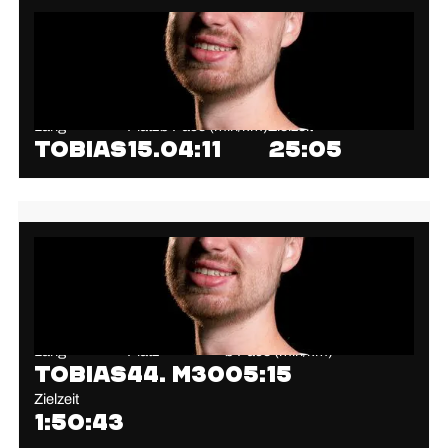
Lang
Platz
⌀ Pace (min/km)
Zielzeit
Tobias
15.
04:11
25:05
Lang
Platz
⌀ Pace (min/km)
Tobias
44. M30
05:15
Zielzeit
1:50:43