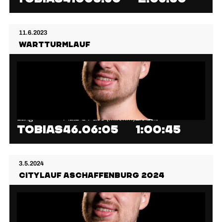
11.6.2023
Wartturmlauf
Lang
Platz
⌀ Pace (min/km)
Zielzeit
Tobias
46.
06:05
1:00:45
3.5.2024
CityLauf Aschaffenburg 2024