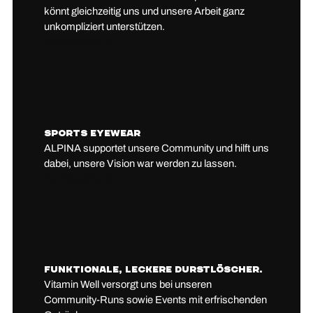
könnt gleichzeitig uns und unsere Arbeit ganz
unkompliziert unterstützen.
Zur Website
ALPINA
Sports Eyewear
Sports
ALPINA supportet unsere Community und hilft uns
dabei, unsere Vision war werden zu lassen.
Zur Website
Vitamin
Funktionale, leckere Durstlöscher.
Well
Vitamin Well versorgt uns bei unseren
Community-Runs sowie Events mit erfrischenden