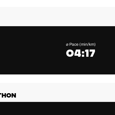
⌀ Pace (min/km)
04:17
THON