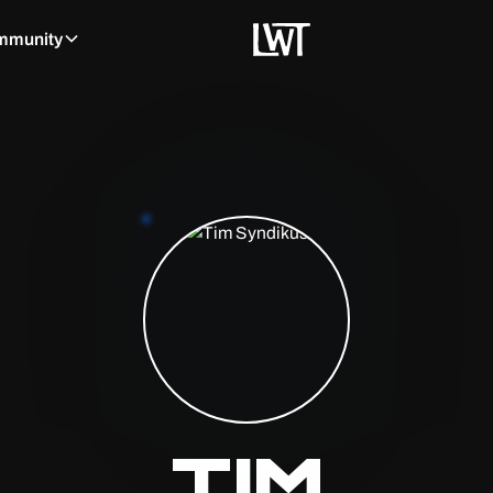
mmunity
Tim