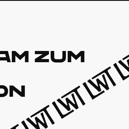
am zum
on