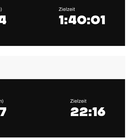
)
Zielzeit
4
1:40:01
m)
Zielzeit
7
22:16