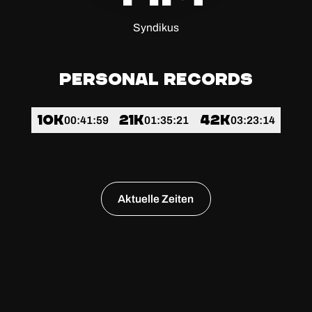
Syndikus
Personal Records
10k
21k
42k
00:41:59
01:35:21
03:23:14
Aktuelle Zeiten