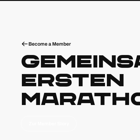
Become a Member
Gemeins
ersten
Marath
Zur Member Story