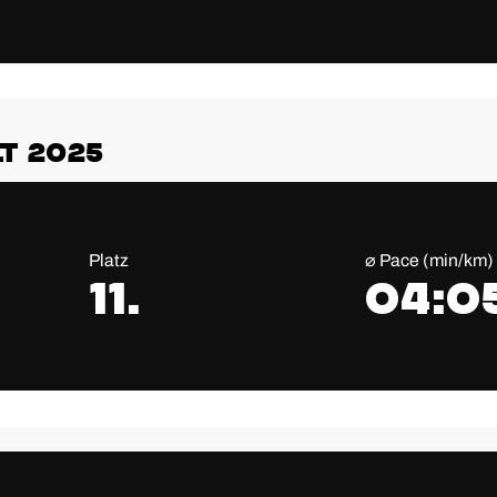
t 2025
Platz
⌀ Pace (min/km)
11.
04:0