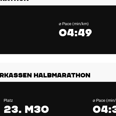
⌀ Pace (min/km)
04:49
arkassen Halbmarathon
Platz
⌀ Pace (min
23. M30
04: