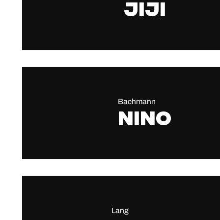
jiji
Bachmann
Nino
Lang