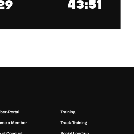
29
43:51
er-Portal
Training
ome a Member
Track-Training
 of Conduct
Social Longrun