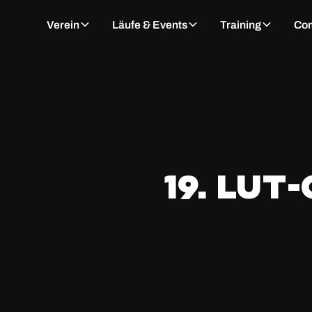
Verein
Läufe & Events
Training
Co
19. LuT