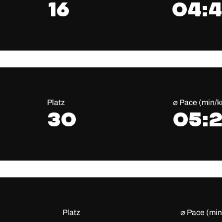
16
04:4
Platz
⌀ Pace (min/
30
05:
Platz
⌀ Pace (mi