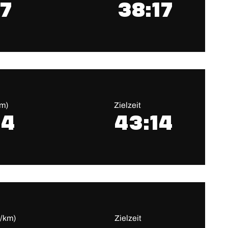
7
38:17
km)
Zielzeit
24
43:14
n/km)
Zielzeit