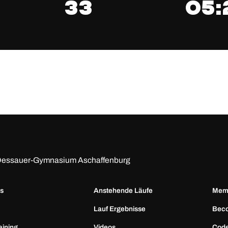
33
05:
h-Dessauer-Gymnasium Aschaffenburg
ns
Anstehende Läufe
Memb
Lauf Ergebnisse
Bec
aining
Videos
Code