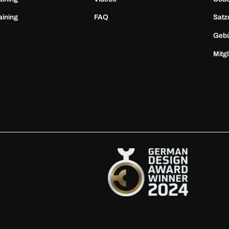
aining
FAQ
Satz
Geb
Mitg