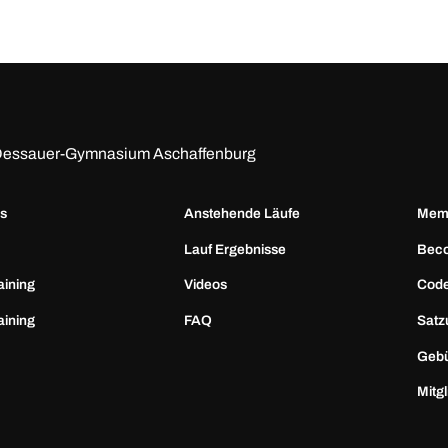
h-Dessauer-Gymnasium Aschaffenburg
ns
Anstehende Läufe
Memb
Lauf Ergebnisse
Bec
aining
Videos
Code
aining
FAQ
Satz
Geb
Mitg