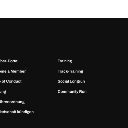
er-Portal
Training
ome a Member
Track-Training
 of Conduct
Social Longrun
ung
Community Run
ührenordnung
liedschaft kündigen