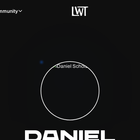
mmunity
Daniel