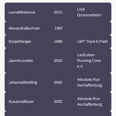
LGA
Laura
Miklasova
2010
Grossostheim
Alexandra
Buchner
1987
Sonja
Stenger
1998
LWT Track & Field
LaufLeben
Jasmin
Jonietz
2000
Running Crew
e.V.
Absolute Run
Johanna
Weidling
2000
Aschaffenburg
Absolute Run
Susanna
Bauer
2002
Aschaffenburg