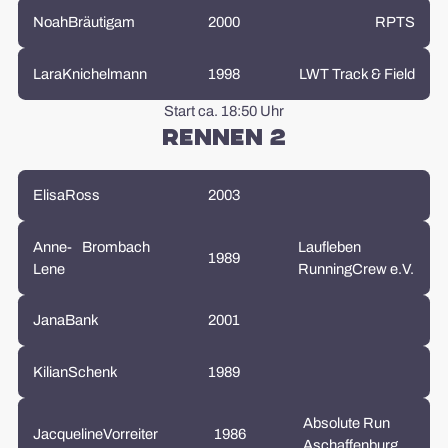
Noah
Bräutigam
2000
RPTS
Lara
Knichelmann
1998
LWT Track & Field
Start ca. 18:50 Uhr
Rennen 2
Elisa
Ross
2003
Anne-
Brombach
Laufleben
1989
Lene
RunningCrew e.V.
Jana
Bank
2001
Kilian
Schenk
1989
Absolute Run
Jacqueline
Vorreiter
1986
Aschaffenburg