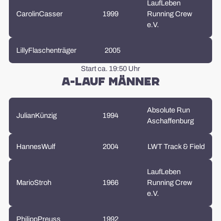
LaufLeben
Carolin
Casser
1999
Running Crew
e.V.
Lilly
Flaschenträger
2005
Start ca. 19:50 Uhr
A-Lauf Männer
Absolute Run
Julian
Künzig
1994
Aschaffenburg
Hannes
Wulf
2004
LWT Track & Field
LaufLeben
Mario
Stroh
1966
Running Crew
e.V.
Philipp
Preuss
1992