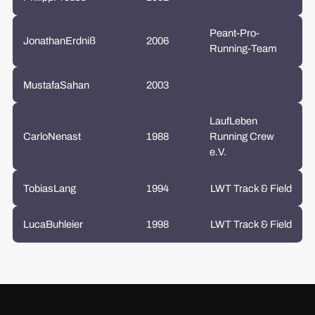
Peant-Pro-
Jonathan
Erdniß
2006
Running-Team
Mustafa
Sahan
2003
LaufLeben
Carlo
Nenast
1988
Running Crew
e.V.
Tobias
Lang
1994
LWT Track & Field
Luca
Buhleier
1998
LWT Track & Field