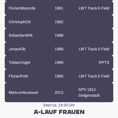
Florian
Wessolly
1991
LWT Track & Field
Christoph
Ott
1992
Sebastian
Witt
1988
Jonas
Kilb
1999
LWT Track & Field
Tobias
Hügel
1999
RPTS
Florian
Poth
1990
LWT Track & Field
SPV 1912
Markus
Neubauer
2013
Seligenstadt
Start ca. 19:30 Uhr
A-Lauf Frauen