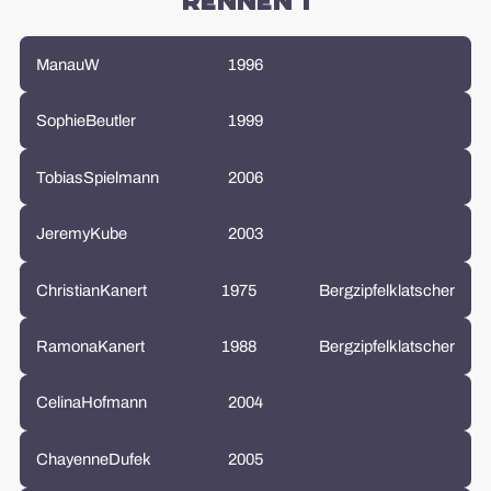
Rennen 1
Manau
W
1996
Sophie
Beutler
1999
Tobias
Spielmann
2006
Jeremy
Kube
2003
Christian
Kanert
1975
Bergzipfelklatscher
Ramona
Kanert
1988
Bergzipfelklatscher
Celina
Hofmann
2004
Chayenne
Dufek
2005