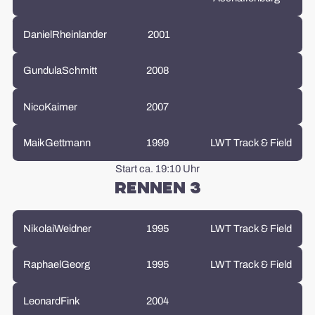
Daniel
Rheinlander
2001
Gundula
Schmitt
2008
Nico
Kaimer
2007
Maik
Gettmann
1999
LWT Track & Field
Start ca. 19:10 Uhr
Rennen 3
Nikolai
Weidner
1995
LWT Track & Field
Raphael
Georg
1995
LWT Track & Field
Leonard
Fink
2004